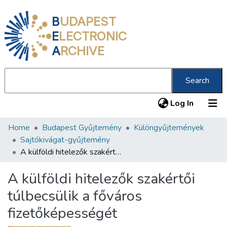
B
UDAPEST
E
LECTRONIC
A
RCHIVE
Search
(current
Log In
Home
Budapest Gyűjtemény
Különgyűjtemények
Communities & Collections
Sajtókivágat-gyűjtemény
All of DSpace
A külföldi hitelezők szakértői túlbecsülik a főváros fizetőképességét
Statistics
A külföldi hitelezők szakértői
About us
túlbecsülik a főváros
fizetőképességét