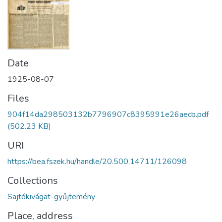
Date
1925-08-07
Files
904f14da298503132b7796907c8395991e26aecb.pdf
(502.23 KB)
URI
https://bea.fszek.hu/handle/20.500.14711/126098
Collections
Sajtókivágat-gyűjtemény
Place, address