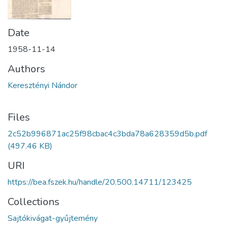
Date
1958-11-14
Authors
Keresztényi Nándor
Files
2c52b996871ac25f98cbac4c3bda78a628359d5b.pdf
(497.46 KB)
URI
https://bea.fszek.hu/handle/20.500.14711/123425
Collections
Sajtókivágat-gyűjtemény