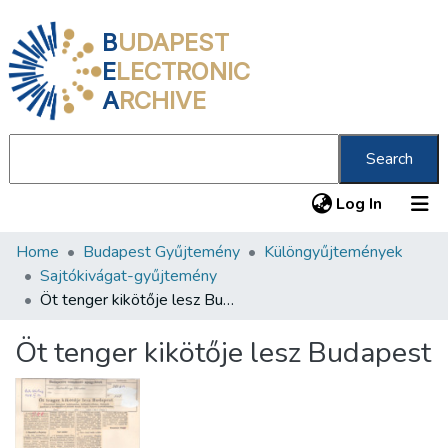
B
UDAPEST
E
LECTRONIC
A
RCHIVE
Search
(current
Log In
Home
Budapest Gyűjtemény
Különgyűjtemények
Communities & Collections
Sajtókivágat-gyűjtemény
All of DSpace
Öt tenger kikötője lesz Budapest
Statistics
Öt tenger kikötője lesz Budapest
About us