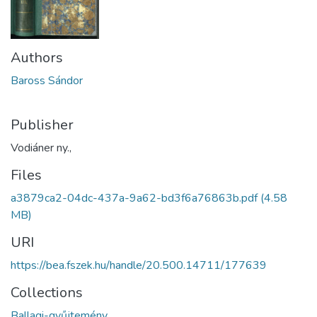
Authors
Baross Sándor
Publisher
Vodiáner ny.,
Files
a3879ca2-04dc-437a-9a62-bd3f6a76863b.pdf
(4.58
MB)
URI
https://bea.fszek.hu/handle/20.500.14711/177639
Collections
Ballagi-gyűjtemény