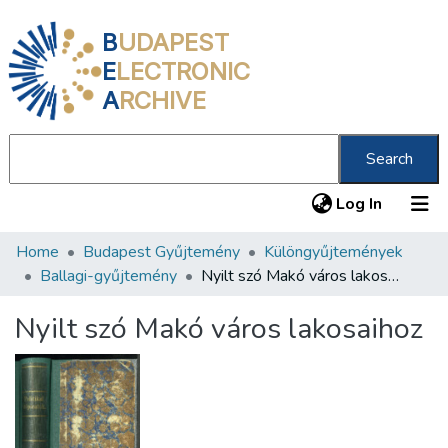
B
UDAPEST
E
LECTRONIC
A
RCHIVE
Search
(current
Log In
Home
Budapest Gyűjtemény
Különgyűjtemények
Communities & Collections
Ballagi-gyűjtemény
Nyilt szó Makó város lakosaihoz
All of DSpace
Nyilt szó Makó város lakosaihoz
Statistics
About us