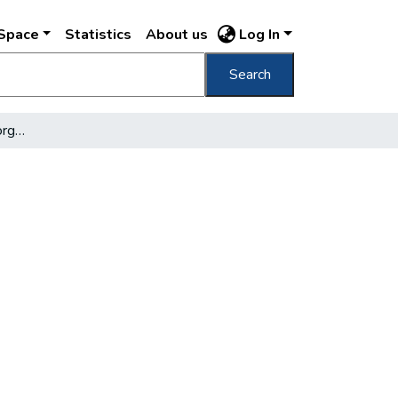
DSpace
Statistics
About us
Log In
Search
A Lánchidat átadtuk a forgalomnak…