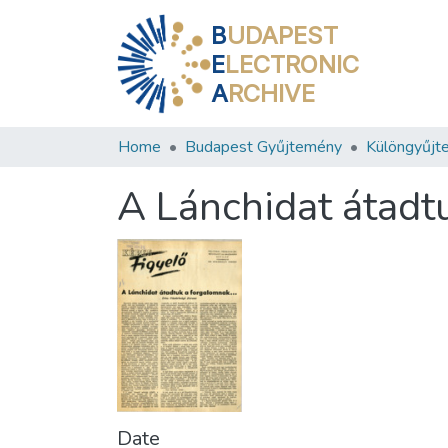
B
UDAPEST
E
LECTRONIC
A
RCHIVE
Home
Budapest Gyűjtemény
Különgyűjt
A Lánchidat átadt
Date