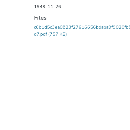
1949-11-26
Files
c6b1d5c3ea0823f27616656bdaba9f9020fb
d7.pdf
(757 KB)