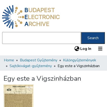
B
UDAPEST
E
LECTRONIC
A
RCHIVE
Search
(current
Log In
Home
Budapest Gyűjtemény
Különgyűjtemények
Communities & Collections
Sajtókivágat-gyűjtemény
Egy este a Vigszinházban
All of DSpace
Egy este a Vigszinházban
Statistics
About us