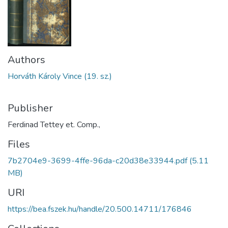
Authors
Horváth Károly Vince (19. sz.)
Publisher
Ferdinad Tettey et. Comp.,
Files
7b2704e9-3699-4ffe-96da-c20d38e33944.pdf
(5.11
MB)
URI
https://bea.fszek.hu/handle/20.500.14711/176846