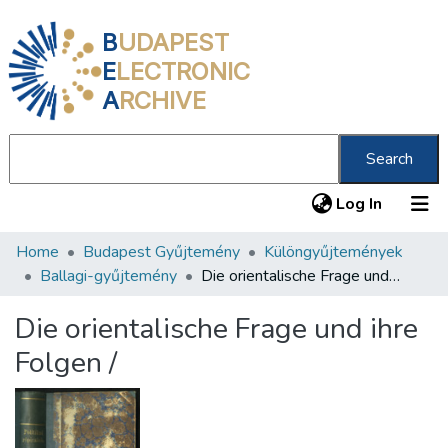
B
UDAPEST
E
LECTRONIC
A
RCHIVE
Search
(current
Log In
Home
Budapest Gyűjtemény
Különgyűjtemények
Communities & Collections
Ballagi-gyűjtemény
Die orientalische Frage und ihre Folgen /
All of DSpace
Die orientalische Frage und ihre
Statistics
Folgen /
About us