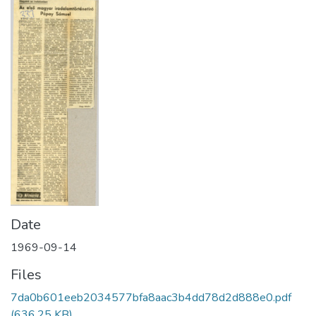
Date
1969-09-14
Files
7da0b601eeb2034577bfa8aac3b4dd78d2d888e0.pdf
(636.25 KB)