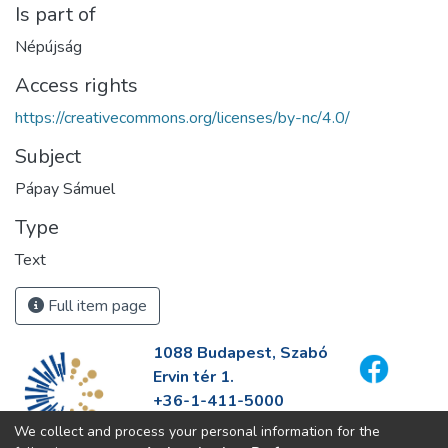
Is part of
Népújság
Access rights
https://creativecommons.org/licenses/by-nc/4.0/
Subject
Pápay Sámuel
Type
Text
Full item page
1088 Budapest, Szabó
Ervin tér 1.
+36-1-411-5000
info@fszek.hu
We collect and process your personal information for the