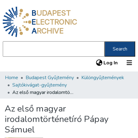
B
UDAPEST
E
LECTRONIC
A
RCHIVE
Search
(current
Log In
Home
Budapest Gyűjtemény
Különgyűjtemények
Communities & Collections
Sajtókivágat-gyűjtemény
All of DSpace
Az első magyar irodalomtörténetíró Pápay Sámuel
Statistics
Az első magyar
About us
irodalomtörténetíró Pápay
Sámuel