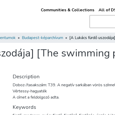
Communities & Collections
All of 
mentumok
Budapest-képarchívum
szodája] [The swimming p
Description
Doboz-/tasakszám: T39. A negatív sarkában vörös színnel
Vértessy-hagyaték
A címet a feldolgozó adta.
Keywords