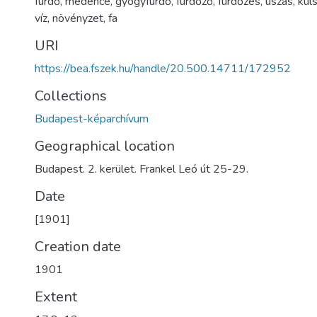
fürdő
,
medence
,
gyógyfürdő
,
fürdőző
,
fürdőzés
,
úszás
,
kül
víz
,
növényzet
,
fa
URI
https://bea.fszek.hu/handle/20.500.14711/172952
Collections
Budapest-képarchívum
Geographical location
Budapest. 2. kerület. Frankel Leó út 25-29.
Date
[1901]
Creation date
1901
Extent