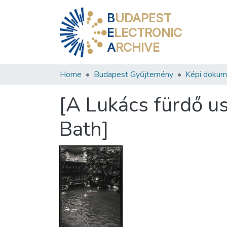
B
UDAPEST
E
LECTRONIC
A
RCHIVE
Home
Budapest Gyűjtemény
Képi doku
[A Lukács fürdő u
Bath]