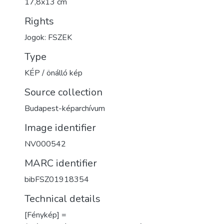
17,8x13 cm
Rights
Jogok: FSZEK
Type
KÉP / önálló kép
Source collection
Budapest-képarchívum
Image identifier
NV000542
MARC identifier
bibFSZ01918354
Technical details
[Fénykép] =