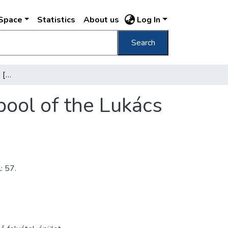
DSpace
Statistics
About us
Log In
Search
[A Lukács fürdő uszodája] [The swimming pool of the Lukács Bath]
ool of the Lukács
: 57.