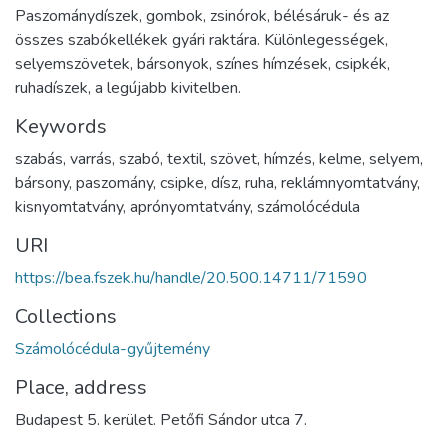
Paszománydíszek, gombok, zsinórok, bélésáruk- és az
összes szabókellékek gyári raktára. Különlegességek,
selyemszövetek, bársonyok, színes hímzések, csipkék,
ruhadíszek, a legújabb kivitelben.
Keywords
szabás
,
varrás
,
szabó
,
textil
,
szövet
,
hímzés
,
kelme
,
selyem
,
bársony
,
paszomány
,
csipke
,
dísz
,
ruha
,
reklámnyomtatvány
,
kisnyomtatvány
,
aprónyomtatvány
,
számolócédula
URI
https://bea.fszek.hu/handle/20.500.14711/71590
Collections
Számolócédula-gyűjtemény
Place, address
Budapest 5. kerület. Petőfi Sándor utca 7.