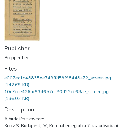
Publisher
Propper Leo
Files
e007ec1d48835ee749ffd59f98448a72_screen.jpg
(142.69 KB)
10c7cde426ac934657ec80ff33cb68ae_screen.jpg
(136.02 KB)
Description
A hirdetés szövege:
Kurcz S. Budapest, IV., Koronaherceg utca 7. (az udvarban)