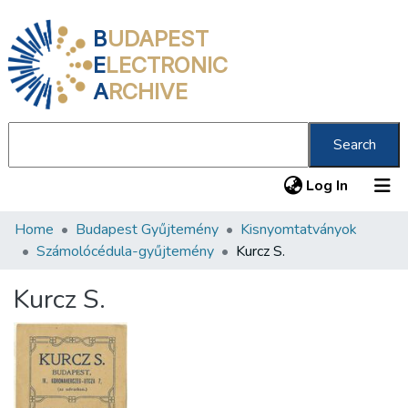
B
UDAPEST
E
LECTRONIC
A
RCHIVE
Search
(current
Log In
Home
Budapest Gyűjtemény
Kisnyomtatványok
Communities & Collections
Számolócédula-gyűjtemény
Kurcz S.
All of DSpace
Kurcz S.
Statistics
About us