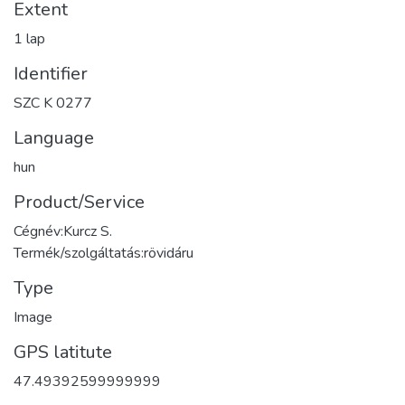
Extent
1 lap
Identifier
SZC K 0277
Language
hun
Product/Service
Cégnév:Kurcz S.
Termék/szolgáltatás:rövidáru
Type
Image
GPS latitute
47.49392599999999