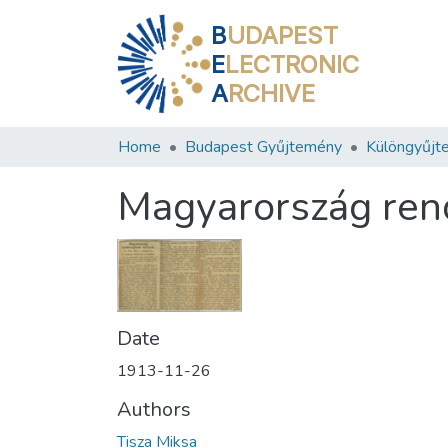
B
UDAPEST
E
LECTRONIC
A
RCHIVE
Home
Budapest Gyűjtemény
Különgyűjt
Magyarország ren
Date
1913-11-26
Authors
Tisza Miksa