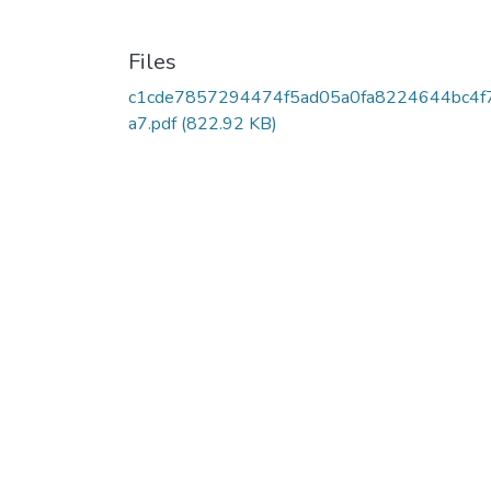
Files
c1cde7857294474f5ad05a0fa8224644bc4f
a7.pdf
(822.92 KB)