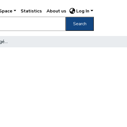
DSpace
Statistics
About us
Log In
Search
Magyarország rendőrségének története