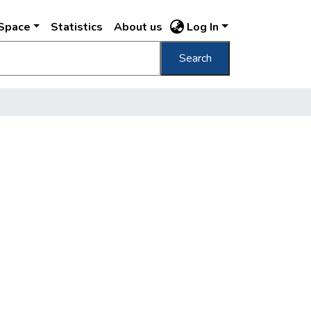
DSpace
Statistics
About us
Log In
Search