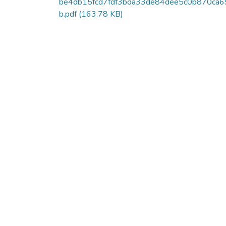
be4db15fcd7fdf3bda33de84dee5c0b870ca6
b.pdf
(163.78 KB)