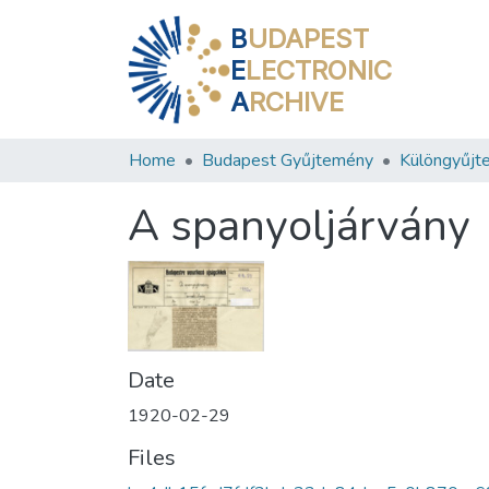
B
UDAPEST
E
LECTRONIC
A
RCHIVE
Home
Budapest Gyűjtemény
Különgyűjt
A spanyoljárvány
Date
1920-02-29
Files