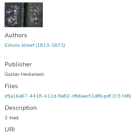
Authors
Eötvös József (1813-1871)
Publisher
Gustav Heckenast,
Files
d5a16a67-4418-411d-8a82-cfb6aac51d8b.pdf
(3.9 MB)
Description
2. kiad.
URI