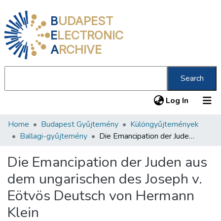
B
UDAPEST
E
LECTRONIC
A
RCHIVE
Search
(current
Log In
Home
Budapest Gyűjtemény
Különgyűjtemények
Communities & Collections
Ballagi-gyűjtemény
Die Emancipation der Juden aus dem ungarischen des Joseph v. Eötvös Deutsch von Hermann Klein
All of DSpace
Die Emancipation der Juden aus
Statistics
dem ungarischen des Joseph v.
About us
Eötvös Deutsch von Hermann
Klein