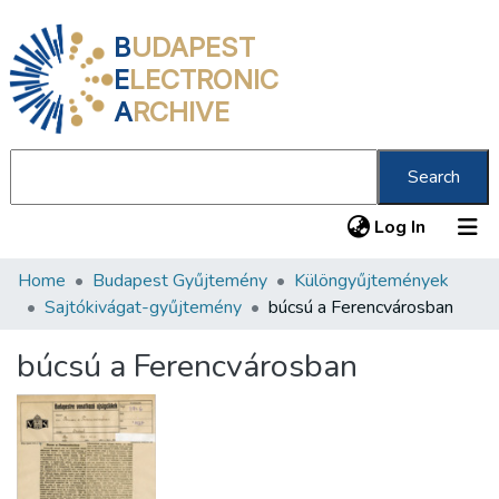
B
UDAPEST
E
LECTRONIC
A
RCHIVE
Search
(current
Log In
Home
Budapest Gyűjtemény
Különgyűjtemények
Communities & Collections
Sajtókivágat-gyűjtemény
búcsú a Ferencvárosban
All of DSpace
búcsú a Ferencvárosban
Statistics
About us