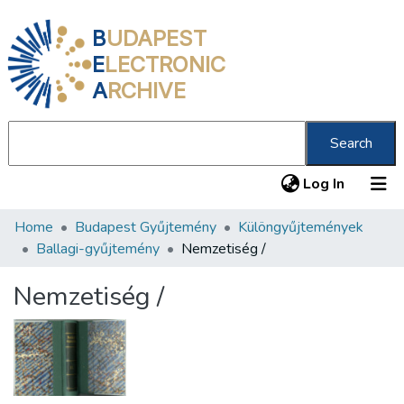
B
UDAPEST
E
LECTRONIC
A
RCHIVE
Search
(current
Log In
Home
Budapest Gyűjtemény
Különgyűjtemények
Communities & Collections
Ballagi-gyűjtemény
Nemzetiség /
All of DSpace
Nemzetiség /
Statistics
About us