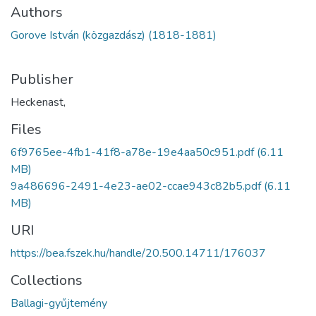
Authors
Gorove István (közgazdász) (1818-1881)
Publisher
Heckenast,
Files
6f9765ee-4fb1-41f8-a78e-19e4aa50c951.pdf
(6.11
MB)
9a486696-2491-4e23-ae02-ccae943c82b5.pdf
(6.11
MB)
URI
https://bea.fszek.hu/handle/20.500.14711/176037
Collections
Ballagi-gyűjtemény