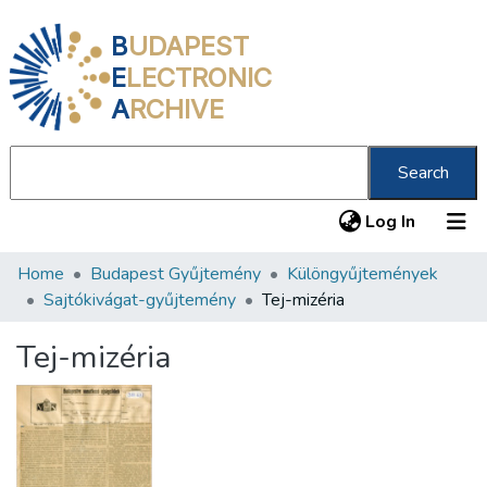
B
UDAPEST
E
LECTRONIC
A
RCHIVE
Search
(current
Log In
Home
Budapest Gyűjtemény
Különgyűjtemények
Communities & Collections
Sajtókivágat-gyűjtemény
Tej-mizéria
All of DSpace
Tej-mizéria
Statistics
About us