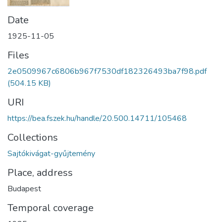
Date
1925-11-05
Files
2e0509967c6806b967f7530df182326493ba7f98.pdf
(504.15 KB)
URI
https://bea.fszek.hu/handle/20.500.14711/105468
Collections
Sajtókivágat-gyűjtemény
Place, address
Budapest
Temporal coverage