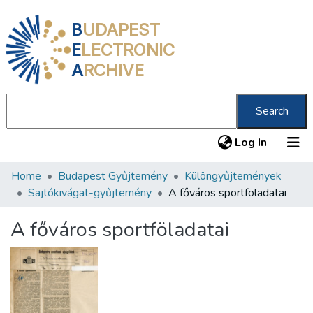
B
UDAPEST
E
LECTRONIC
A
RCHIVE
Search
(current
Log In
Home
Budapest Gyűjtemény
Különgyűjtemények
Communities & Collections
Sajtókivágat-gyűjtemény
A főváros sportföladatai
All of DSpace
A főváros sportföladatai
Statistics
About us