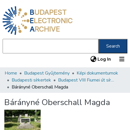
B
UDAPEST
E
LECTRONIC
A
RCHIVE
Search
(current
Log In
Home
Budapest Gyűjtemény
Képi dokumentumok
Communities & Collections
Budapesti sírkertek
Budapest VIII Fiumei út sírkert 1. rész
All of DSpace
Bárányné Oberschall Magda
Statistics
Bárányné Oberschall Magda
About us