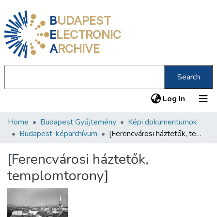
B
UDAPEST
E
LECTRONIC
A
RCHIVE
Search
(current
Log In
Home
Budapest Gyűjtemény
Képi dokumentumok
Communities & Collections
Budapest-képarchívum
[Ferencvárosi háztetők, templomtorony]
All of DSpace
[Ferencvárosi háztetők,
Statistics
templomtorony]
About us