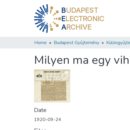
B
UDAPEST
E
LECTRONIC
A
RCHIVE
Home
Budapest Gyűjtemény
Különgyűjt
Milyen ma egy vih
Date
1920-09-24