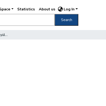
DSpace
Statistics
About us
Log In
Search
Milyen ma egy viharos gyüles?