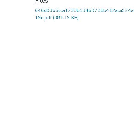
Files
646d93b5cca1733b13469785b412aca924a
19e.pdf
(381.19 KB)