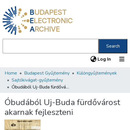
B
UDAPEST
E
LECTRONIC
A
RCHIVE
Search
(current
Log In
Home
Budapest Gyűjtemény
Különgyűjtemények
Communities & Collections
Sajtókivágat-gyűjtemény
All of DSpace
Óbudából Uj-Buda fürdővárost akarnak fejleszteni
Statistics
Óbudából Uj-Buda fürdővárost
About us
akarnak fejleszteni