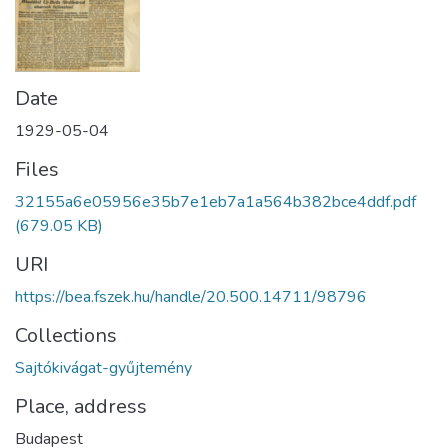
Date
1929-05-04
Files
32155a6e05956e35b7e1eb7a1a564b382bce4ddf.pdf
(679.05 KB)
URI
https://bea.fszek.hu/handle/20.500.14711/98796
Collections
Sajtókivágat-gyűjtemény
Place, address
Budapest