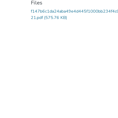
Files
f147b6c1da24aba49e4d445f1000bb234f4c
21.pdf
(575.76 KB)