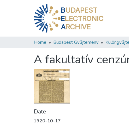
B
UDAPEST
E
LECTRONIC
A
RCHIVE
Home
Budapest Gyűjtemény
Különgyűjt
A fakultatív cenzú
Date
1920-10-17