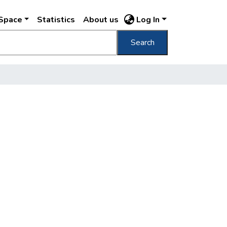
DSpace
Statistics
About us
Log In
Search