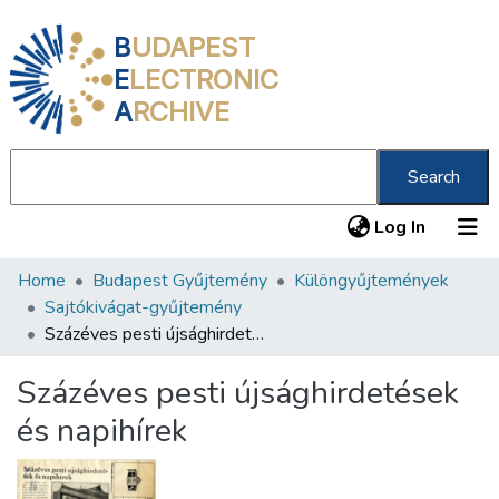
B
UDAPEST
E
LECTRONIC
A
RCHIVE
Search
(current
Log In
Home
Budapest Gyűjtemény
Különgyűjtemények
Communities & Collections
Sajtókivágat-gyűjtemény
All of DSpace
Százéves pesti újsághirdetések és napihírek
Statistics
Százéves pesti újsághirdetések
About us
és napihírek