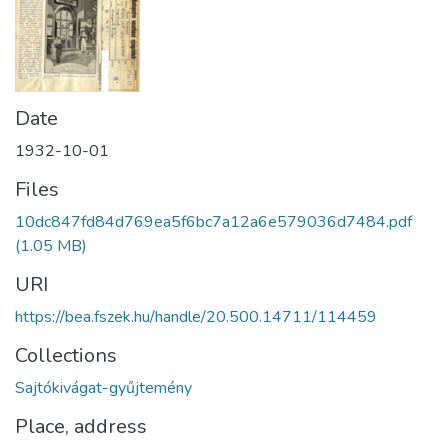
Date
1932-10-01
Files
10dc847fd84d769ea5f6bc7a12a6e579036d7484.pdf
(1.05 MB)
URI
https://bea.fszek.hu/handle/20.500.14711/114459
Collections
Sajtókivágat-gyűjtemény
Place, address