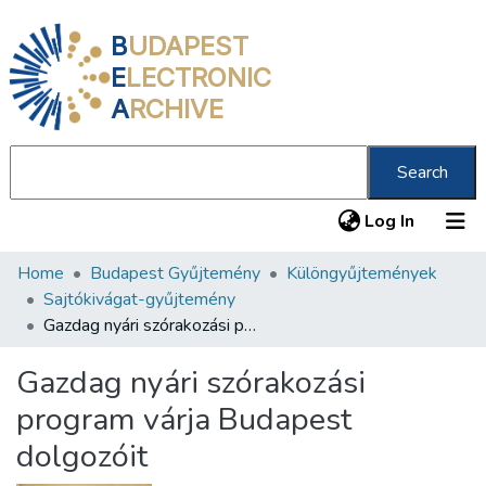
B
UDAPEST
E
LECTRONIC
A
RCHIVE
Search
(current
Log In
Home
Budapest Gyűjtemény
Különgyűjtemények
Communities & Collections
Sajtókivágat-gyűjtemény
All of DSpace
Gazdag nyári szórakozási program várja Budapest dolgozóit
Statistics
Gazdag nyári szórakozási
About us
program várja Budapest
dolgozóit