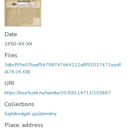
Date
1950-XX-XX
Files
3dbcf99e07baaf54798747d44112a8f52027471a.pdf
(676.05 KB)
URI
https://bea.fszek.hu/handle/20.500.14711/103667
Collections
Sajtókivágat-gyűjtemény
Place, address