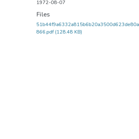
1972-08-07
Files
51b44f9a6332a815b6b20a3500d623de80a
866.pdf
(128.48 KB)