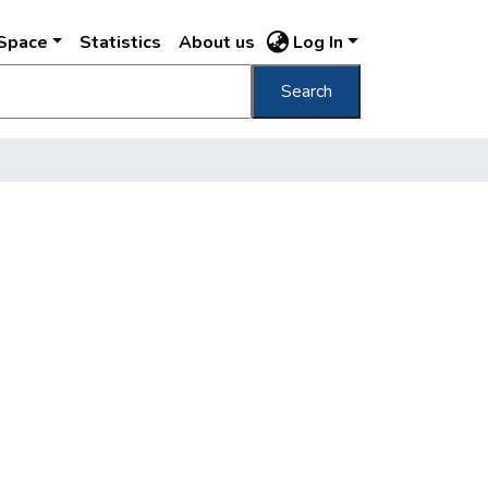
DSpace
Statistics
About us
Log In
Search