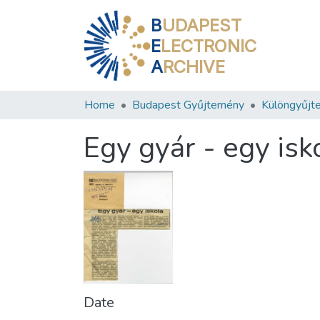
B
UDAPEST
E
LECTRONIC
A
RCHIVE
Home
Budapest Gyűjtemény
Különgyűjt
Egy gyár - egy isk
Date