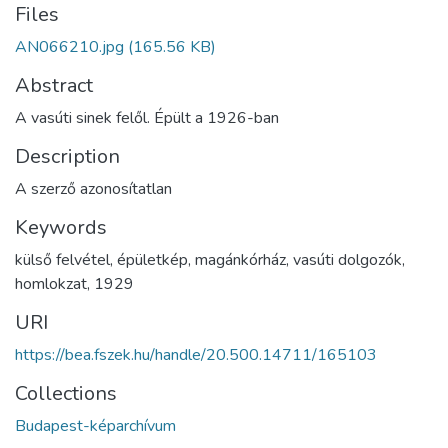
Files
AN066210.jpg
(165.56 KB)
Abstract
A vasúti sinek felől. Épült a 1926-ban
Description
A szerző azonosítatlan
Keywords
külső felvétel
,
épületkép
,
magánkórház
,
vasúti dolgozók
,
homlokzat
,
1929
URI
https://bea.fszek.hu/handle/20.500.14711/165103
Collections
Budapest-képarchívum