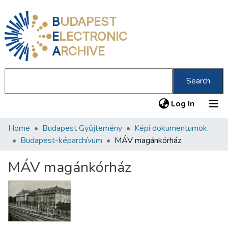
B
UDAPEST
E
LECTRONIC
A
RCHIVE
Search
(current
Log In
Home
Budapest Gyűjtemény
Képi dokumentumok
Communities & Collections
Budapest-képarchívum
MÁV magánkórház
All of DSpace
MÁV magánkórház
Statistics
About us