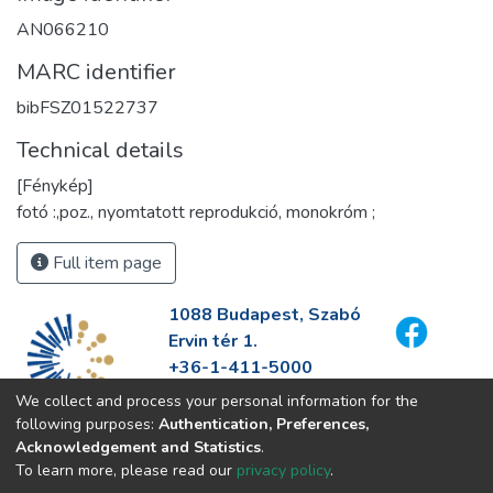
AN066210
MARC identifier
bibFSZ01522737
Technical details
[Fénykép]
fotó :,poz., nyomtatott reprodukció, monokróm ;
Full item page
1088 Budapest, Szabó
Ervin tér 1.
+36-1-411-5000
info@fszek.hu
We collect and process your personal information for the
https://fszek.hu
following purposes:
Authentication, Preferences,
Acknowledgement and Statistics
.
To learn more, please read our
privacy policy
.