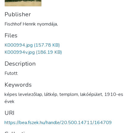
Publisher
Fischhof Henrik nyomdája,
Files
K000994.jpg
(157.78 KB)
K000994v.jpg
(186.19 KB)
Description
Futott
Keywords
képes levelezőlap
,
látkép
,
templom
,
lakóépület
,
1910-es
évek
URI
https://bea.fszek.hu/handle/20.500.14711/164709