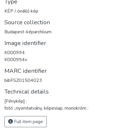
Type
KÉP / önálló kép
Source collection
Budapest-képarchívum
Image identifier
K000994
K000994v
MARC identifier
bibFSZ01504023
Technical details
[Fénykép] :
fotó :,nyomtatvány, képeslap, monokróm ;
Full item page