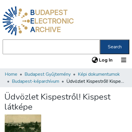
B
UDAPEST
E
LECTRONIC
A
RCHIVE
Search
(current
Log In
Home
Budapest Gyűjtemény
Képi dokumentumok
Communities & Collections
Budapest-képarchívum
Üdvözlet Kispestről! Kispest látképe
All of DSpace
Üdvözlet Kispestről! Kispest
Statistics
látképe
About us