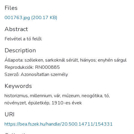
Files
001763.jpg
(200.17 KB)
Abstract
Felvétel a tó felől
Description
Állapota: széleken, sarkoknál sérült, hiányos; enyhén sárgul
Reprodukciók: RN000885
Szerző: Azonosítatlan személy
Keywords
historizmus
,
millennium
,
vár
,
múzeum
,
neogótika
,
tó
,
növényzet
,
épületkép
,
1910-es évek
URI
https://bea.fszek.hu/handle/20.500.14711/154331