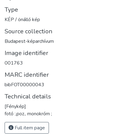
Type
KÉP / önálló kép
Source collection
Budapest-képarchívum
Image identifier
001763
MARC identifier
bibFOT00000043
Technical details
[Fénykép]
fotó :,poz., monokróm ;
Full item page