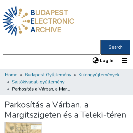
B
UDAPEST
E
LECTRONIC
A
RCHIVE
Search
(current
Log In
Home
Budapest Gyűjtemény
Különgyűjtemények
Communities & Collections
Sajtókivágat-gyűjtemény
All of DSpace
Parkosítás a Várban, a Margitszigeten és a Teleki-téren
Statistics
Parkosítás a Várban, a
About us
Margitszigeten és a Teleki-téren