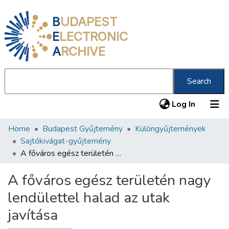
B
UDAPEST
E
LECTRONIC
A
RCHIVE
Search
(current
Log In
Home
Budapest Gyűjtemény
Különgyűjtemények
Communities & Collections
Sajtókivágat-gyűjtemény
All of DSpace
A főváros egész területén nagy lendülettel halad az utak javítása
Statistics
A főváros egész területén nagy
About us
lendülettel halad az utak
javítása