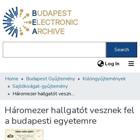
B
UDAPEST
E
LECTRONIC
A
RCHIVE
Search
(current
Log In
Home
Budapest Gyűjtemény
Különgyűjtemények
Communities & Collections
Sajtókivágat-gyűjtemény
All of DSpace
Háromezer hallgatót vesznek fel a budapesti egyetemre
Statistics
Háromezer hallgatót vesznek fel
About us
a budapesti egyetemre