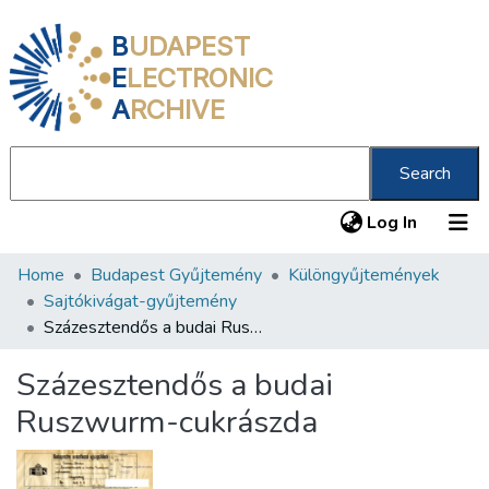
B
UDAPEST
E
LECTRONIC
A
RCHIVE
Search
(current
Log In
Home
Budapest Gyűjtemény
Különgyűjtemények
Communities & Collections
Sajtókivágat-gyűjtemény
All of DSpace
Százesztendős a budai Ruszwurm-cukrászda
Statistics
Százesztendős a budai
About us
Ruszwurm-cukrászda