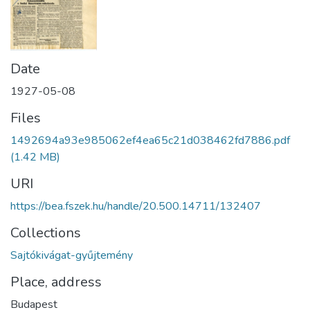
Date
1927-05-08
Files
1492694a93e985062ef4ea65c21d038462fd7886.pdf
(1.42 MB)
URI
https://bea.fszek.hu/handle/20.500.14711/132407
Collections
Sajtókivágat-gyűjtemény
Place, address
Budapest