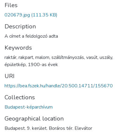
Files
020679.jpg
(111.35 KB)
Description
A címet a feldolgozó adta
Keywords
raktár
,
rakpart
,
malom
,
szállítmányozás
,
vasút
,
uszály
,
épületkép
,
1900-as évek
URI
https://bea.fszek.hu/handle/20.500.14711/155670
Collections
Budapest-képarchívum
Geographical location
Budapest. 9. kerület. Boráros tér. Elevátor