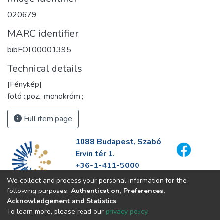
020679
MARC identifier
bibFOT00001395
Technical details
[Fénykép]
fotó :,poz., monokróm ;
Full item page
1088 Budapest, Szabó
Ervin tér 1.
+36-1-411-5000
info@fszek.hu
We collect and process your personal information for the
https://fszek.hu
following purposes:
Authentication, Preferences,
Acknowledgement and Statistics
.
To learn more, please read our
privacy policy
.