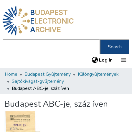
B
UDAPEST
E
LECTRONIC
A
RCHIVE
Search
(current
Log In
Home
Budapest Gyűjtemény
Különgyűjtemények
Communities & Collections
Sajtókivágat-gyűjtemény
All of DSpace
Budapest ABC-je, száz íven
Statistics
Budapest ABC-je, száz íven
About us