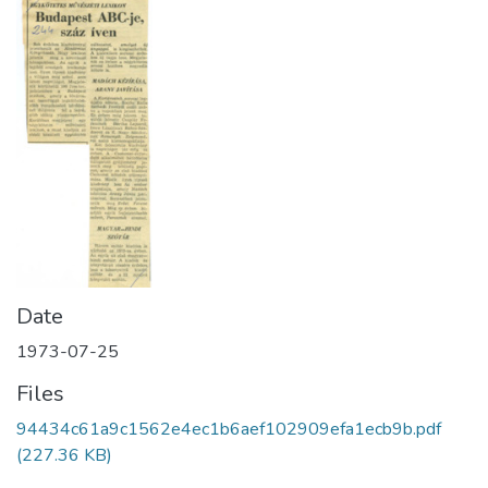
Date
1973-07-25
Files
94434c61a9c1562e4ec1b6aef102909efa1ecb9b.pdf
(227.36 KB)