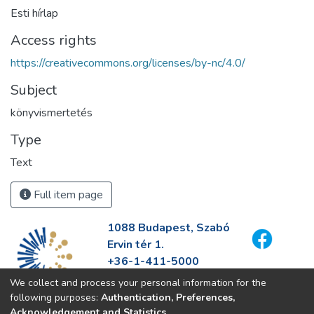
Esti hírlap
Access rights
https://creativecommons.org/licenses/by-nc/4.0/
Subject
könyvismertetés
Type
Text
Full item page
1088 Budapest, Szabó
Ervin tér 1.
+36-1-411-5000
info@fszek.hu
We collect and process your personal information for the
https://fszek.hu
following purposes:
Authentication, Preferences,
Acknowledgement and Statistics
.