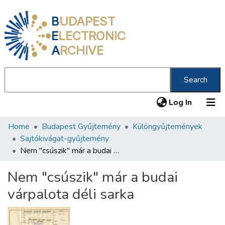
B
UDAPEST
E
LECTRONIC
A
RCHIVE
Search
(current
Log In
Home
Budapest Gyűjtemény
Különgyűjtemények
Communities & Collections
Sajtókivágat-gyűjtemény
All of DSpace
Nem "csúszik" már a budai várpalota déli sarka
Statistics
Nem "csúszik" már a budai
About us
várpalota déli sarka