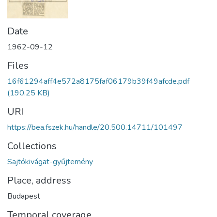
Date
1962-09-12
Files
16f61294aff4e572a8175faf06179b39f49afcde.pdf
(190.25 KB)
URI
https://bea.fszek.hu/handle/20.500.14711/101497
Collections
Sajtókivágat-gyűjtemény
Place, address
Budapest
Temporal coverage