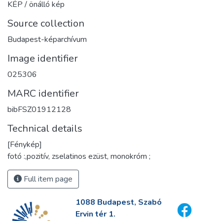
KÉP / önálló kép
Source collection
Budapest-képarchívum
Image identifier
025306
MARC identifier
bibFSZ01912128
Technical details
[Fénykép]
fotó :,pozitív, zselatinos ezüst, monokróm ;
Full item page
1088 Budapest, Szabó
Ervin tér 1.