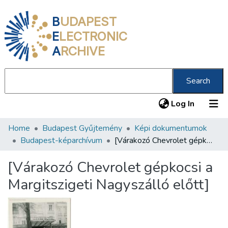
B
UDAPEST
E
LECTRONIC
A
RCHIVE
Search
(current
Log In
Home
Budapest Gyűjtemény
Képi dokumentumok
Communities & Collections
Budapest-képarchívum
[Várakozó Chevrolet gépkocsi a Margitszigeti Nagyszálló előtt]
All of DSpace
[Várakozó Chevrolet gépkocsi a
Statistics
Margitszigeti Nagyszálló előtt]
About us