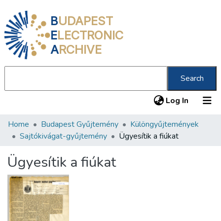
B
UDAPEST
E
LECTRONIC
A
RCHIVE
Search
(current
Log In
Home
Budapest Gyűjtemény
Különgyűjtemények
Communities & Collections
Sajtókivágat-gyűjtemény
Ügyesítik a fiúkat
All of DSpace
Ügyesítik a fiúkat
Statistics
About us