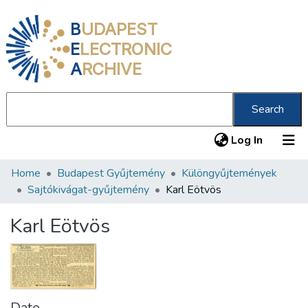
B
UDAPEST
E
LECTRONIC
A
RCHIVE
Search
(current
Log In
Home
Budapest Gyűjtemény
Különgyűjtemények
Communities & Collections
Sajtókivágat-gyűjtemény
Karl Eötvös
All of DSpace
Karl Eötvös
Statistics
About us
Date