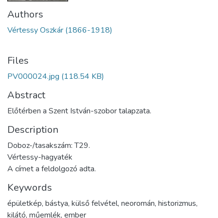
Authors
Vértessy Oszkár (1866-1918)
Files
PV000024.jpg
(118.54 KB)
Abstract
Előtérben a Szent István-szobor talapzata.
Description
Doboz-/tasakszám: T29.
Vértessy-hagyaték
A címet a feldolgozó adta.
Keywords
épületkép
,
bástya
,
külső felvétel
,
neoromán
,
historizmus
,
kilátó
,
műemlék
,
ember