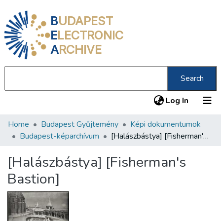
B
UDAPEST
E
LECTRONIC
A
RCHIVE
Search
(current
Log In
Home
Budapest Gyűjtemény
Képi dokumentumok
Communities & Collections
Budapest-képarchívum
[Halászbástya] [Fisherman's Bastion]
All of DSpace
[Halászbástya] [Fisherman's
Statistics
Bastion]
About us