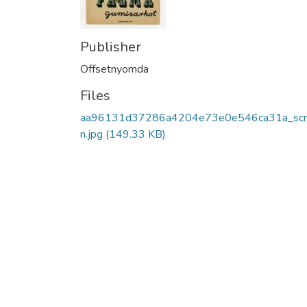
Publisher
Offsetnyomda
Files
aa96131d37286a4204e73e0e546ca31a_scr
n.jpg
(149.33 KB)