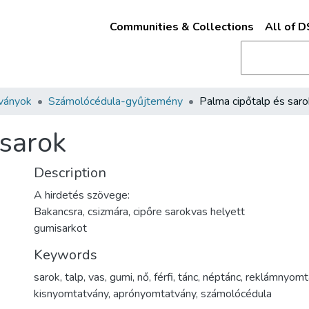
Communities & Collections
All of 
ványok
Számolócédula-gyűjtemény
Palma cipőtalp és saro
 sarok
Description
A hirdetés szövege:
Bakancsra, csizmára, cipőre sarokvas helyett
gumisarkot
Keywords
sarok
,
talp
,
vas
,
gumi
,
nő
,
férfi
,
tánc
,
néptánc
,
reklámnyomt
kisnyomtatvány
,
aprónyomtatvány
,
számolócédula