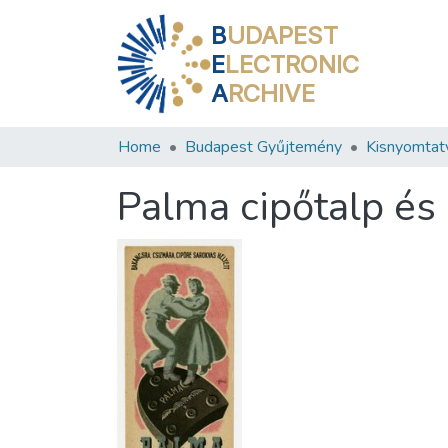
B
UDAPEST
E
LECTRONIC
A
RCHIVE
Home
Budapest Gyűjtemény
Kisnyomtat
Palma cipőtalp és