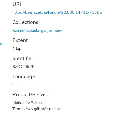
URI
https://bea.fszek.hu/handle/20.500.14711/71685
Collections
Számolócédula-gyűjtemény
Extent
ee
1 lap
Identifier
SZC C 0628
Language
hun
Product/Service
Márkanév:Palma
Termék/szolgáltatás:ruházat