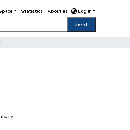
DSpace
Statistics
About us
Log In
Search
k
atvány
,