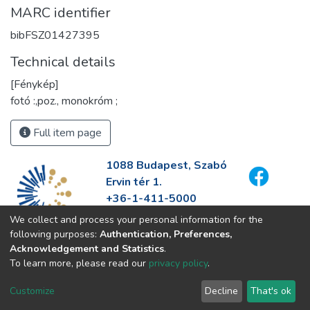
MARC identifier
bibFSZ01427395
Technical details
[Fénykép]
fotó :,poz., monokróm ;
Full item page
1088 Budapest, Szabó
Ervin tér 1.
+36-1-411-5000
info@fszek.hu
We collect and process your personal information for the
https://fszek.hu
following purposes:
Authentication, Preferences,
Acknowledgement and Statistics
.
To learn more, please read our
privacy policy
.
Customize
Decline
That's ok