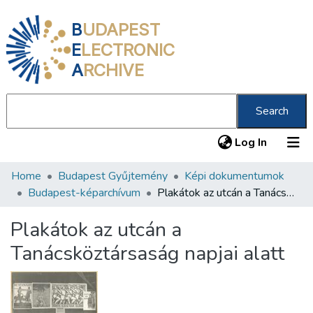
B
UDAPEST
E
LECTRONIC
A
RCHIVE
Search
(current
Log In
Home
Budapest Gyűjtemény
Képi dokumentumok
Communities & Collections
Budapest-képarchívum
Plakátok az utcán a Tanácsköztársaság napjai alatt
All of DSpace
Plakátok az utcán a
Statistics
Tanácsköztársaság napjai alatt
About us