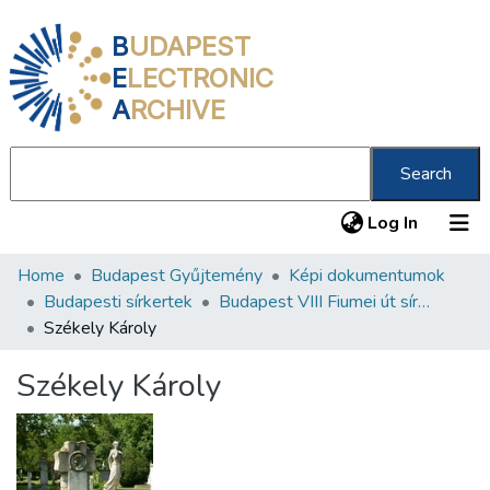
B
UDAPEST
E
LECTRONIC
A
RCHIVE
Search
(current
Log In
Home
Budapest Gyűjtemény
Képi dokumentumok
Communities & Collections
Budapesti sírkertek
Budapest VIII Fiumei út sírkert 1. rész
All of DSpace
Székely Károly
Statistics
Székely Károly
About us