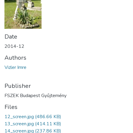
Date
2014-12
Authors
Vizler Imre
Publisher
FSZEK Budapest Gyűjtemény
Files
12_screen.jpg
(486.66 KB)
13_screen.jpg
(414.11 KB)
14_screen.jpg
(237.86 KB)