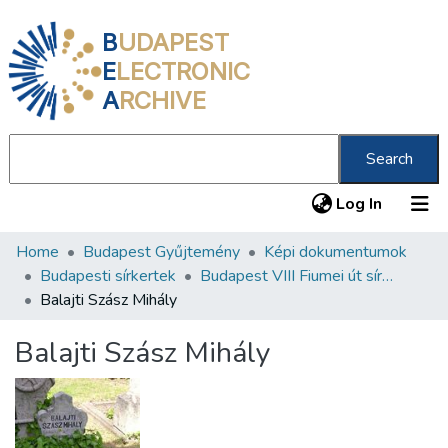
B
UDAPEST
E
LECTRONIC
A
RCHIVE
Search
(current
Log In
Home
Budapest Gyűjtemény
Képi dokumentumok
Communities & Collections
Budapesti sírkertek
Budapest VIII Fiumei út sírkert 2. rész
All of DSpace
Balajti Szász Mihály
Statistics
Balajti Szász Mihály
About us