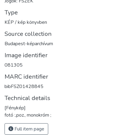
Jogok: FSZEK
Type
KÉP / kép könyvben
Source collection
Budapest-képarchívum
Image identifier
081305
MARC identifier
bibFSZ01428845
Technical details
[Fénykép]
fotó :,poz., monokróm ;
Full item page