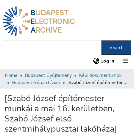
B
UDAPEST
E
LECTRONIC
A
RCHIVE
Search
(current
Log In
Home
Budapest Gyűjtemény
Képi dokumentumok
Communities & Collections
Budapest-képarchívum
[Szabó József építőmester munkái a mai 16. kerületben, Szabó József első szentmihálypusztai lakóháza]
All of DSpace
[Szabó József építőmester
Statistics
munkái a mai 16. kerületben,
About us
Szabó József első
szentmihálypusztai lakóháza]