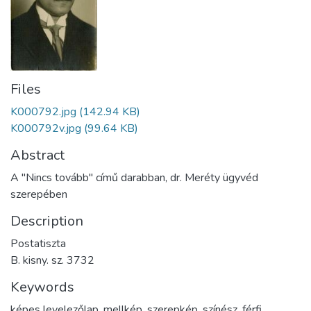
Files
K000792.jpg
(142.94 KB)
K000792v.jpg
(99.64 KB)
Abstract
A "Nincs tovább" című darabban, dr. Meréty ügyvéd
szerepében
Description
Postatiszta
B. kisny. sz. 3732
Keywords
képes levelezőlap
,
mellkép
,
szerepkép
,
színész
,
férfi
,