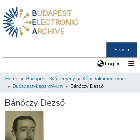
B
UDAPEST
E
LECTRONIC
A
RCHIVE
Search
(current
Log In
Home
Budapest Gyűjtemény
Képi dokumentumok
Communities & Collections
Budapest-képarchívum
Bánóczy Dezső
All of DSpace
Bánóczy Dezső
Statistics
About us