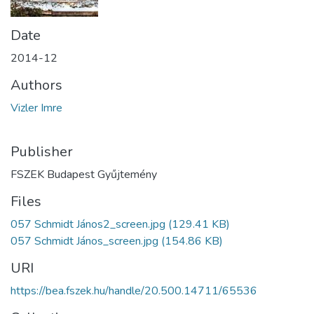
Date
2014-12
Authors
Vizler Imre
Publisher
FSZEK Budapest Gyűjtemény
Files
057 Schmidt János2_screen.jpg
(129.41 KB)
057 Schmidt János_screen.jpg
(154.86 KB)
URI
https://bea.fszek.hu/handle/20.500.14711/65536