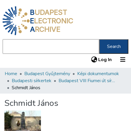
B
UDAPEST
E
LECTRONIC
A
RCHIVE
Search
(current
Log In
Home
Budapest Gyűjtemény
Képi dokumentumok
Communities & Collections
Budapesti sírkertek
Budapest VIII Fiumei út sírkert 3. rész
All of DSpace
Schmidt János
Statistics
Schmidt János
About us