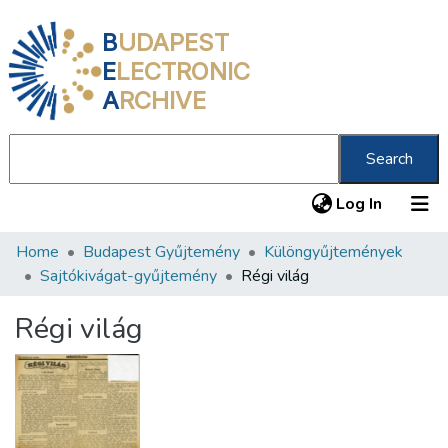
B
UDAPEST
E
LECTRONIC
A
RCHIVE
Search
(current
Log In
Home
Budapest Gyűjtemény
Különgyűjtemények
Communities & Collections
Sajtókivágat-gyűjtemény
Régi világ
All of DSpace
Régi világ
Statistics
About us