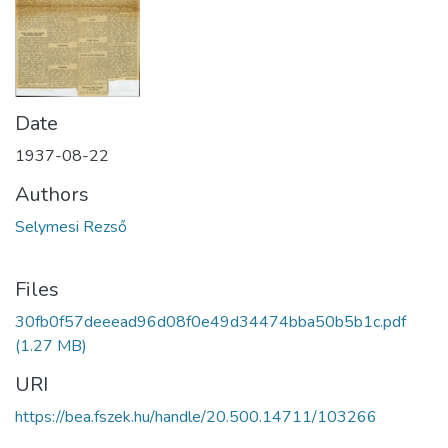
Date
1937-08-22
Authors
Selymesi Rezső
Files
30fb0f57deeead96d08f0e49d34474bba50b5b1c.pdf
(1.27 MB)
URI
https://bea.fszek.hu/handle/20.500.14711/103266