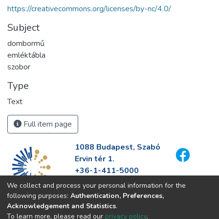
https://creativecommons.org/licenses/by-nc/4.0/
Subject
dombormű
emléktábla
szobor
Type
Text
Full item page
1088 Budapest, Szabó
Ervin tér 1.
+36-1-411-5000
info@fszek.hu
We collect and process your personal information for the
https://fszek.hu
following purposes:
Authentication, Preferences,
Acknowledgement and Statistics
.
To learn more, please read our
privacy policy
.