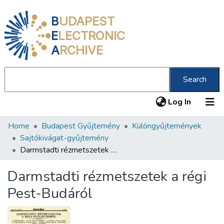
B
UDAPEST
E
LECTRONIC
A
RCHIVE
Search
(current
Log In
Home
Budapest Gyűjtemény
Különgyűjtemények
Communities & Collections
Sajtókivágat-gyűjtemény
All of DSpace
Darmstadti rézmetszetek a régi Pest-Budáról
Statistics
Darmstadti rézmetszetek a régi
About us
Pest-Budáról