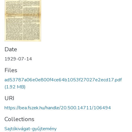
Date
1929-07-14
Files
ad53787a06e0e800f4ce64b1053f27027e2ecd17.pdf
(1.92 MB)
URI
https://bea.fszek.hu/handle/20.500.14711/106494
Collections
Sajtókivágat-gyűjtemény