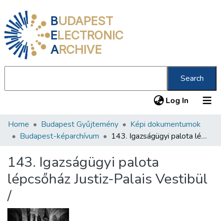
B
UDAPEST
E
LECTRONIC
A
RCHIVE
Search
(current
Log In
Home
Budapest Gyűjtemény
Képi dokumentumok
Communities & Collections
Budapest-képarchívum
143. Igazságügyi palota lépcsőház Justiz-Palais Vestibül /
All of DSpace
143. Igazságügyi palota
Statistics
lépcsőház Justiz-Palais Vestibül
About us
/