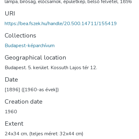
lámpa
,
bíróság
,
előcsarnok
,
épületkép
,
belső felvétel
,
1896
URI
https://bea.fszek.hu/handle/20.500.14711/155419
Collections
Budapest-képarchívum
Geographical location
Budapest. 5. kerület. Kossuth Lajos tér 12.
Date
[1896] ([1960-as évek])
Creation date
1960
Extent
24x34 cm, (teljes méret: 32x44 cm)