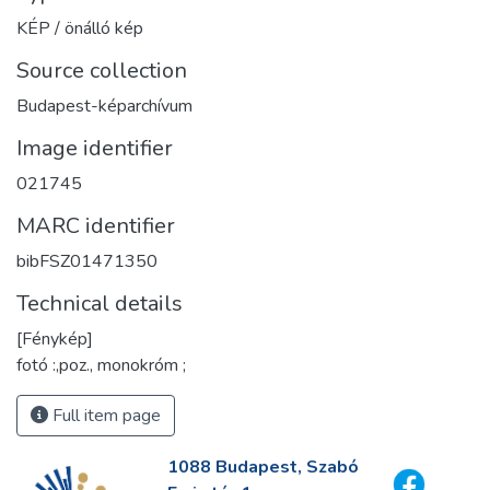
KÉP / önálló kép
Source collection
Budapest-képarchívum
Image identifier
021745
MARC identifier
bibFSZ01471350
Technical details
[Fénykép]
fotó :,poz., monokróm ;
Full item page
1088 Budapest, Szabó