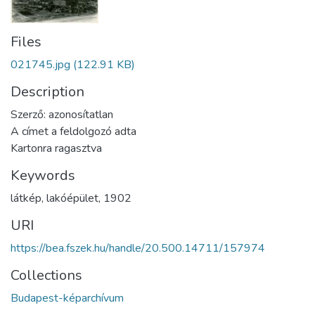
Files
021745.jpg
(122.91 KB)
Description
Szerző: azonosítatlan
A címet a feldolgozó adta
Kartonra ragasztva
Keywords
látkép
,
lakóépület
,
1902
URI
https://bea.fszek.hu/handle/20.500.14711/157974
Collections
Budapest-képarchívum