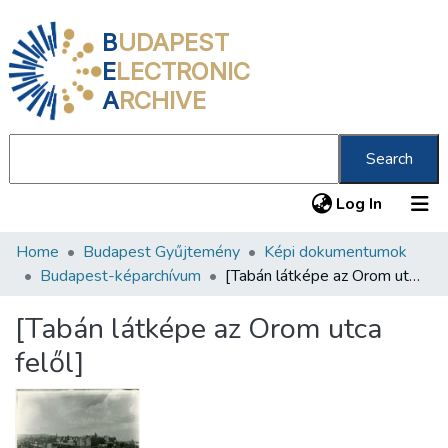
B
UDAPEST
E
LECTRONIC
A
RCHIVE
Search
(current
Log In
Home
Budapest Gyűjtemény
Képi dokumentumok
Communities & Collections
Budapest-képarchívum
[Tabán látképe az Orom utca felől]
All of DSpace
[Tabán látképe az Orom utca
Statistics
felől]
About us