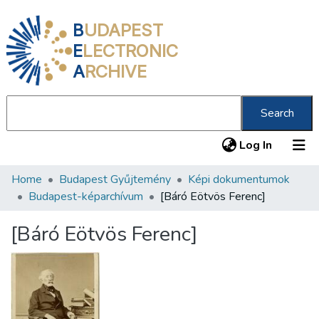
B
UDAPEST
E
LECTRONIC
A
RCHIVE
Search
(current
Log In
Home
Budapest Gyűjtemény
Képi dokumentumok
Communities & Collections
Budapest-képarchívum
[Báró Eötvös Ferenc]
All of DSpace
[Báró Eötvös Ferenc]
Statistics
About us