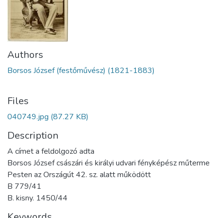
Authors
Borsos József (festőművész) (1821-1883)
Files
040749.jpg
(87.27 KB)
Description
A címet a feldolgozó adta
Borsos József császári és királyi udvari fényképész műterme
Pesten az Országút 42. sz. alatt működött
B 779/41
B. kisny. 1450/44
Keywords